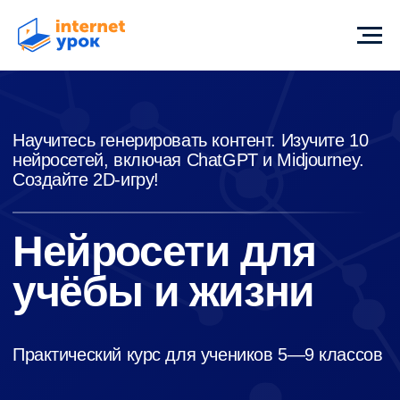
Начнит
Научитесь генерировать контент. Изучите 10
нейросетей, включая ChatGPT и Midjourney.
нейрос
Создайте 2D-игру!
скачи
беспла
Нейросети для
учёбы и жизни
Практический курс для учеников 5—9 классов
Оставить заявку