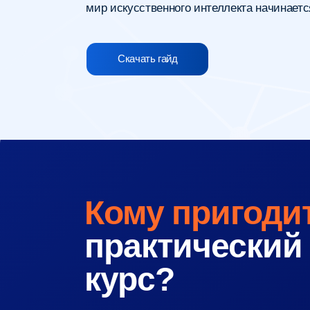
Кому пригодитс
практический
курс?
Навыки работы с искусственным интеллектом 
весомое преимущество при получении достойно
работы уже сейчас. В ближайшие годы они стану
обязательным условием для успешной карьеры
и будут востребованы во многих сферах
деятельности.