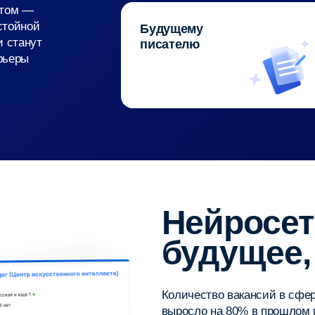
Нейросети — 
будущее,
а н
Количество вакансий в сфере искусственн
выросло на 80% в прошлом году и продол
работать с искусственным интеллектом с
требуемым навыком.
По окончании курса мы выдаем сертификат
компании, который послужит отличным д
при поступлении в университет и в будущ
Записаться на курс