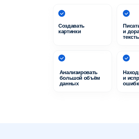
ения
ь
2
Модуль
3
М
е нейросетей в жизни
Основы создания видеоигр
Рабо
ь
6
Модуль
7
М
-программирования
Работа с аудио и презентацией
През