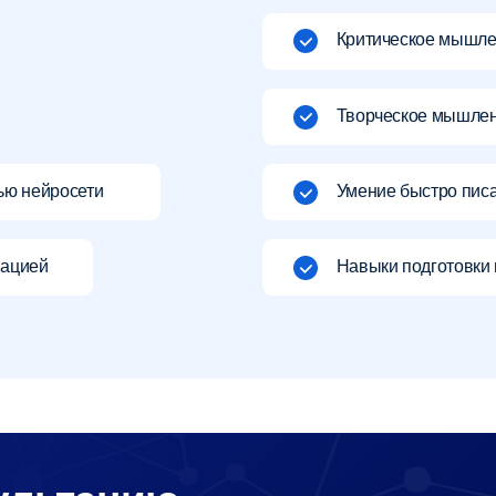
ьтацию
жки быстро свяжется с вами!
+7
Ост
анных
в соответствии с
Политикой в отношении обработки персональных данных,
а так