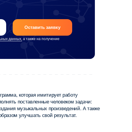
ая имитирует работу
вленные человеком задачи:
альных произведений. А также
ать свой результат.
Программировать
на разных языках
Делать
презентации
и таблицы