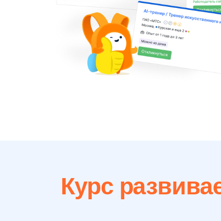
Курс развивает
Проектное мышление
Пространственное мышление
Умение создавать графику с помощью нейр
Навыки анализа и работы с информацией