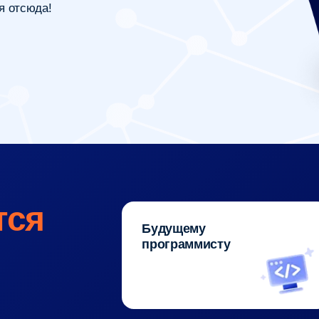
я
Будущему
Буду
программисту
—
Архит
й
Будущему
и мно
т
писателю
спец