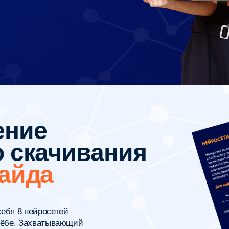
ие
скачивания
йда
нейросетей
 Захватывающий
да!