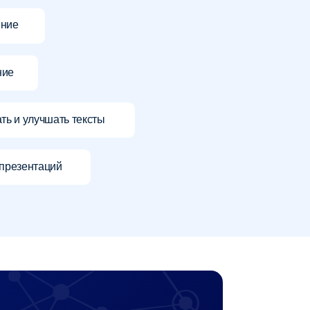
авить заявку
же на получение