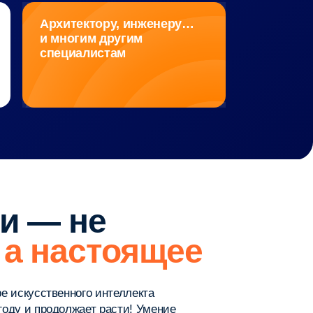
не
астоящее
ого интеллекта
жает расти! Умение
тановится базовым
 от аккредитованной IT-
ополнением в ваше портфолио
ем на работу.