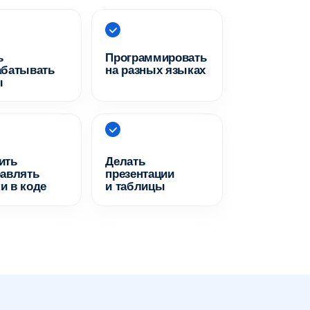
одуль
4
та с изображениями
одуль
8
ентация и конкурс работ