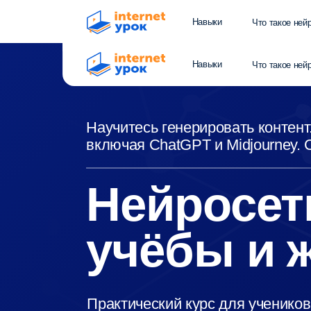
Навыки
Что такое нейросеть?
Навыки
Что такое нейросеть?
Научитесь генерировать контент. Изуч
включая ChatGPT и Midjourney. Созда
Нейросети
учёбы и ж
Практический курс для учеников 5—9