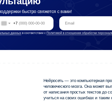
Нейросеть — это компьютерная программа, котор
человеческого мозга. Она может выполнять поста
от написания простых текстов до создания музык
учиться на своих ошибках и таким образом улучш
Создавать
Писать
картинки
и дорабатывать
тексты
Анализировать
Находить
большой объём
и исправлять
данных
ошибки в коде