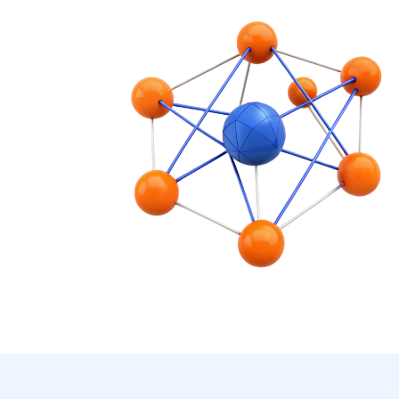
Программа
обуч
Модуль
1
Модул
Введение в нейронные сети
Использовани
Модуль
5
Модул
Работа с анимацией
Основы промт