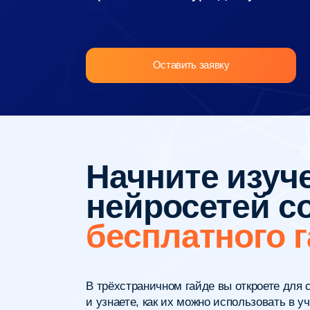
Оставить заявку
Начните изучен
нейросетей cо 
бесплатного га
В трёхстраничном гайде вы откроете для себя 8 
и узнаете, как их можно использовать в учёбе.
мир искусственного интеллекта начинается отсю
Скачать гайд