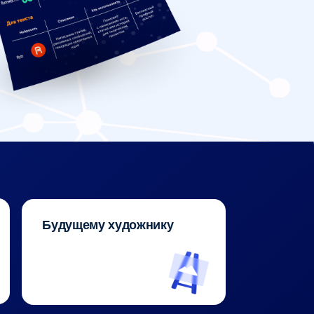
щему художнику
ектору, инженеру…
гим другим
иалистам